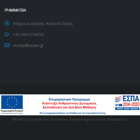
ΓΡΑΜΜΑΤΕΙΑ
Κτήριο Διοίκησης, Κοίλα Κοζάνης
+30 24610 56256
modip@uowm.gr
Μονάδα Διασφάλισης Ποιότητας, Πανεπιστήμιο Δυτικής Μακεδονίας